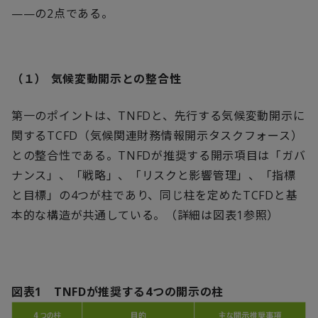
——の
2
点である。
（１）
気候変動開示との整合性
第一のポイントは、
TNFD
と、先行する気候変動開示に
関する
TCFD
（気候関連財務情報開示タスクフォース）
との整合性である。
TNFD
が推奨する開示項目は「ガバ
ナンス」、「戦略」、「リスクと影響管理」、「指標
と目標」の
4
つが柱であり、同じ柱を定めた
TCFD
と基
本的な構造が共通している。（詳細は図表
1
参照）
図表
1
TNFD
が推奨する
4
つの開示の柱