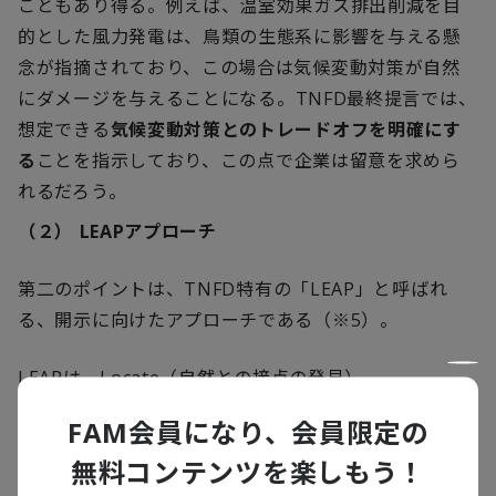
こともあり得る。例えば、温室効果ガス排出削減を目
的とした風力発電は、鳥類の生態系に影響を与える懸
念が指摘されており、この場合は気候変動対策が自然
にダメージを与えることになる。
TNFD
最終提言では、
想定できる
気候変動対策とのトレードオフを明確にす
る
ことを指示しており、この点で企業は留意を求めら
れるだろう。
（２）
LEAP
アプローチ
第二のポイントは、
TNFD
特有の「
LEAP
」と呼ばれ
る、開示に向けたアプローチである（※
5
）。
LEAP
は、
Locate
（自然との接点の発見）、
Evaluate
（依存・影響の分析）、
Assess
（リスク・機
FAM会員になり、会員限定の
会の評価）、
Prepare
（対応と報告に向けた準備）の
4
無料コンテンツを楽しもう！
語の頭文字を合わせた言葉になる。