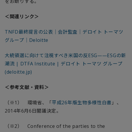
をお断りする。
＜関連リンク＞
TNFD最終提言の公表｜会計監査｜デロイト トーマツ
グループ｜Deloitte
大統領選に向けて注視すべき米国の反ESG——ESGの新
潮流 | DTFA Institute | デロイト トーマツ グループ
(deloitte.jp)
＜参考文献・資料＞
（※
1
） 環境省、「
平成26年版生物多様性白書
」、
2014
年
6
月
6
日閣議決定。
（※
2
）
Conference of the parties to the