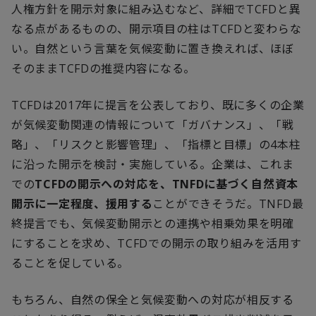
人権方針を開示対象に組み込むなど、詳細で
TCFD
と異
なる点があるものの、開示項目の柱は
TCFD
と変わらな
い。自然という言葉を気候変動に置き換えれば、ほぼ
そのまま
TCFD
の推奨内容になる。
TCFD
は
2017
年に提言を公表しており、既に多くの企業
が気候変動関連の情報について「ガバナンス」、「戦
略」、「リスクと影響管理」、「指標と目標」の
4
本柱
に沿った開示を検討・実施している。企業は、これま
での
TCFD
の開示への対応を、
TNFD
に基づく自然資本
開示に一定程度、援用する
ことができそうだ。
TNFD
最
終提言でも、気候変動開示との連携や相乗効果を明確
にすることを求め、
TCFD
での開示の取り組みを活用す
ることを促している。
もちろん、自然の保全と気候変動への対応が相反する