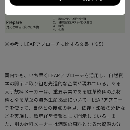
※参考：
LEAP
アプローチに関する文書（※
5
）
国内でも、いち早く
LEAP
アプローチを活用し、自然資
本の開示に取り組む先進的な企業が現れている。ある
大手飲料メーカーは、重要事業である紅茶飲料の原材
料となる茶葉の海外生産拠点について、
LEAP
アプロー
チを使って、自然との接点の発見、依存・影響の分析な
どを実施し、環境経営情報として開示している。ま
た、別の飲料メーカーは酒類の原料となる水資源の分