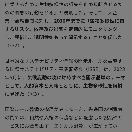
に乗せるために生物多様性の損失を止め反転させるた
めの緊急の行動をとる」と表明した。そして、大企
業・金融機関に対し、
2030
年までに「生物多様性に関
するリスク、依存及び影響を定期的にモニタリング
し、評価し、透明性をもって開示する」ことを促した
（※
2
）。
世界的なサステナビリティ情報の開示ルールを主導す
る国際サステナビリティ基準審議会（
ISSB
）は、
2023
年
5
月に、
気候変動の次に対応すべき開示基準のテーマ
として、人的資本と人権とともに、生物多様性を候補
に挙げた
（※
3
）。
国際ルール整備の機運が高まる一方、先進国の消費者
の間では、自然や人権の保護などに配慮した製品やサ
ービスにお金を出す「エシカル消費」が広がってい