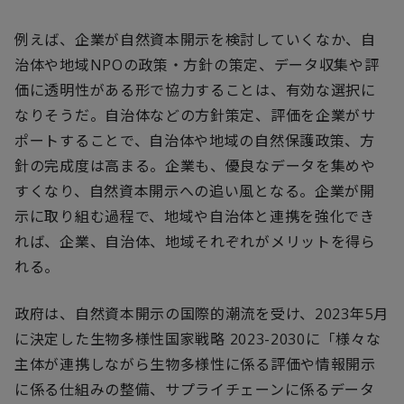
例えば、企業が自然資本開示を検討していくなか、自
治体や地域
NPO
の政策・方針の策定、データ収集や評
価に透明性がある形で協力することは、有効な選択に
なりそうだ。自治体などの方針策定、評価を企業がサ
ポートすることで、自治体や地域の自然保護政策、方
針の完成度は高まる。企業も、優良なデータを集めや
すくなり、自然資本開示への追い風となる。企業が開
示に取り組む過程で、地域や自治体と連携を強化でき
れば、企業、自治体、地域それぞれがメリットを得ら
れる。
政府は、自然資本開示の国際的潮流を受け、
2023
年
5
月
に決定した生物多様性国家戦略
2023-2030
に「様々な
主体が連携しながら生物多様性に係る評価や情報開示
に係る仕組みの整備、サプライチェーンに係るデータ