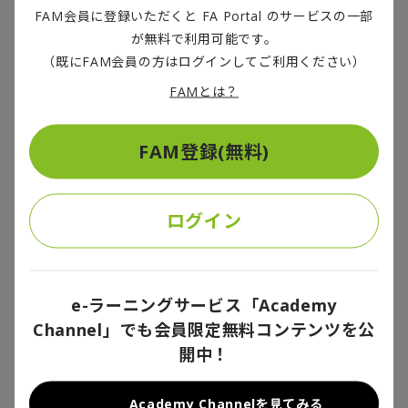
FAM会員に登録いただくと FA Portal のサービスの一部
LEAP
アプローチでは、企業は（１）で挙げた
4
つの自
が無料で利用可能です。
然資本の開示に向かう際、まず組織内の人材、財務リ
（既にFAM会員の方はログインしてご利用ください）
ソースを把握する「スコーピング」を実施する。その
FAMとは？
うえで、
L
、
E
、
A
、
P
の
4
段階のプロセスを実施してい
くことが推奨されている。（詳細は図表
2
参照）
FAM登録(無料)
ログイン
図表
2
LEAP
アプローチ
e-ラーニングサービス「Academy
Channel」でも会員限定無料コンテンツを公
開中！
Academy Channelを見てみる