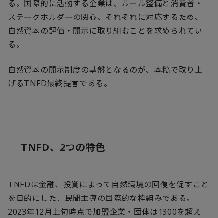
る。国際的に活動する企業は、ルール整備と消費者・
ステークホルダーの関心、それぞれに対応するため、
自然資本の評価・開示に取り組むことを求められてい
る。
自然資本の開示制度の基盤となるのが、本稿で取り上
げる
TNFD
最終提言である。
TNFD
、
2
つの特色
TNFD
は金融、投資によって自然環境の回復を促すこと
を目的にした、民間主導の国際的な枠組みである。
2023
年
12
月上旬時点で加盟企業・団体は
1300
を超え