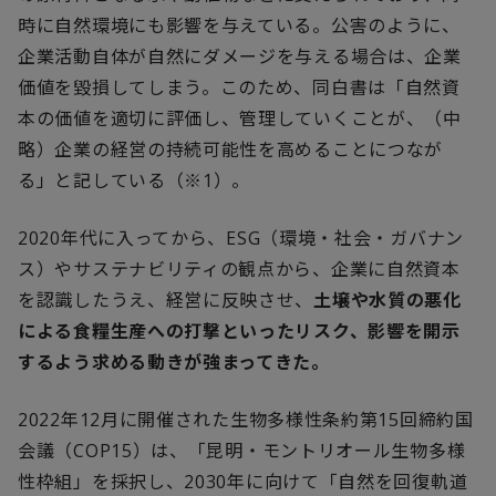
時に自然環境にも影響を与えている。公害のように、
企業活動自体が自然にダメージを与える場合は、企業
価値を毀損してしまう。このため、同白書は「自然資
本の価値を適切に評価し、管理していくことが、（中
略）企業の経営の持続可能性を高めることにつなが
る」と記している（※
1
）。
2020
年代に入ってから、
ESG
（環境・社会・ガバナン
ス）やサステナビリティの観点から、企業に自然資本
を認識したうえ、経営に反映させ、
土壌や水質の悪化
による食糧生産への打撃といったリスク、影響を開示
するよう求める動きが強まってきた。
2022
年
12
月に開催された生物多様性条約第
15
回締約国
会議（
COP15
）は、「昆明・モントリオール生物多様
性枠組」を採択し、
2030
年に向けて「自然を回復軌道