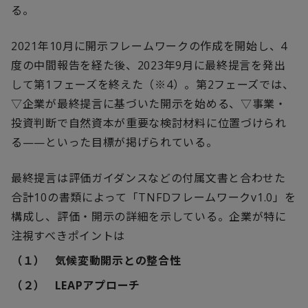
る。
2021
年
10
月に開示フレームワークの作成を開始し、
4
度の中間報告を経た後、
2023
年
9
月に最終提言を発出
して第
1
フェーズを終えた（※
4
）。第
2
フェーズでは、
▽企業が最終提言に基づいた開示を始める、▽事業・
投資判断で自然資本が重要な検討材料に位置づけられ
る——といった目標が掲げられている。
最終提言は評価ガイダンスなどの付属文書と合わせた
合計
10
の書類によって「
TNFD
フレームワーク
v1.0
」を
構成し、評価・開示の詳細を示している。企業が特に
注視すべきポイントは
（１）
気候変動開示との整合性
（２）
LEAP
アプローチ