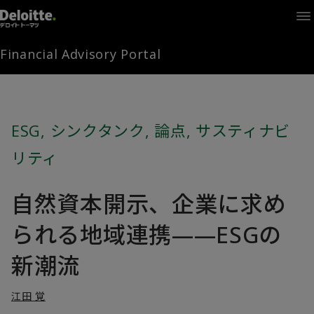
Home
Times
Channel
Financial Advisory Portal
Library
Solutions
LAGRANGE
Partners
ESG
,
シンクタンク
,
論点
,
サスティナビ
お問い合わせ
リティ
自然資本開示、企業に求め
FAMとは
られる地域連携——ESGの
FA Portal
新潮流
江田 覚
ログイン
FAM会員登録