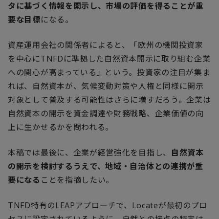
タに基づく情報を開示し、市場の評価を得ることが重
要な目標
になる。
資産運用会社の関係者によると、「欧州の機関投資家
を中心に
TNFD
に準拠した自然資本開示に取り組む企業
への関心が高まっている」という。投資家の注目が集ま
れば、自然資本が、気候変動対策や人権と同様に開示
対象として普及する可能性はさらに増すだろう。企業は
自然資本の開示を資金調達や財務戦略、企業価値の向
上に生かせるかを問われる。
本稿では最後に、企業が経営強化を目指し、
自然資本
の開示を検討するうえで、地域・自治体との連携が重
要になる
ことを指摘したい。
TNFD
特有の
LEAP
アプローチで、
Locate
が最初のプロ
セスに設定されているように、自然との接点の特定は