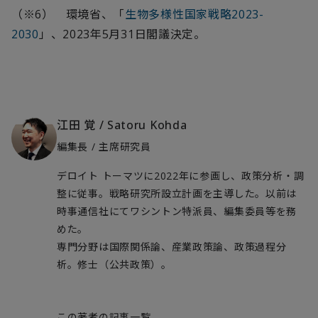
（※
6
） 環境省、「
生物多様性国家戦略2023-
2030
」、
2023
年
5
月
31
日閣議決定。
江田 覚
/
Satoru Kohda
編集長 / 主席研究員
デロイト トーマツに2022年に参画し、政策分析・調
整に従事。戦略研究所設立計画を主導した。以前は
時事通信社にてワシントン特派員、編集委員等を務
めた。
専門分野は国際関係論、産業政策論、政策過程分
析。修士（公共政策）。
この著者の記事一覧