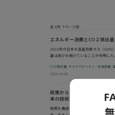
全
6
件
1
ページ目
エネルギー消費とCO２排出
2023年の日本の温室効果ガス（GH
量は減少を続けていることが判明した
（NDC）の基準年である2013年と
CO2排出量
,
サステナビリティ・気候変動
,
子力発電所の多くが停止していたこと
2025/07/03
果となっている。GHG排出量の9割を
政策からひも解く量子技術の今
F
本の技術政策～
物質を構成する原子や電子など「量子
年、大きく変化した。研究開発の飛躍