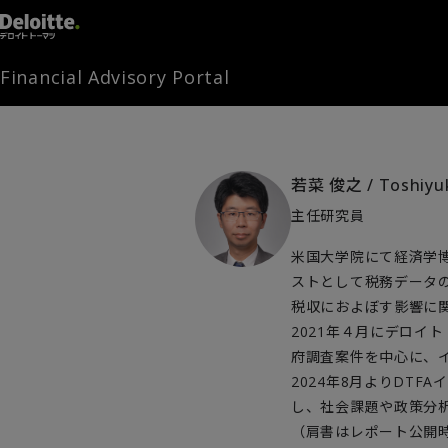
Financial Advisory Portal
若菜 俊之
/
Toshiyu
主任研究員
米国大学院にて経済学博士号
ストとして税務データの分析
税収におよぼす影響に
2021年４月にデロイ
府調査案件を中心に、
2024年8月よりDT
し、社会課題や政策分
（肩書はレポート公開