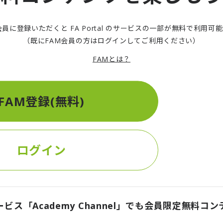
の動きが加速しつつある。日本政府も2021～25年度の「第６期科
、量子技術を社会経済および安全保障上の国家戦略の一つに位置づ
会員に登録いただくと FA Portal のサービスの一部が無料で利用可
までを一貫して推進する戦略のもと、国際連携、人材育成、社会機
（既にFAM会員の方はログインしてご利用ください）
で動き出している。本レポートは、技術的な視点から語られること
FAMとは？
から検証する。量子技術開発とビジネス創出に取り組んでいる企業
後 シリーズ第１回 ～量子コンピュータ実用化を見
なれば幸いである。
FAM登録(無料)
」の特性を利用した量子コンピュータを取り巻く世界的な環境は近
的な進展に伴い、各国で量子技術に関する国家戦略が策定・更新さ
の動きが加速しつつある。日本政府も2021～25年度の「第６期科
障
,
量子技術
、量子技術を社会経済および安全保障上の国家戦略の一つに位置づ
ログイン
までを一貫して推進する戦略のもと、国際連携、人材育成、社会機
で動き出している。本レポートは、技術的な視点から語られること
から検証する。量子技術開発とビジネス創出に取り組んでいる企業
化対策の成果と課題
なれば幸いである。
ービス「Academy Channel」でも会員限定無料コ
策」が本格的に稼働する年だ。拡充した児童手当が年間を通じて支給さ
働けるよう企業に求める改正育児・介護休業法などが施行される。