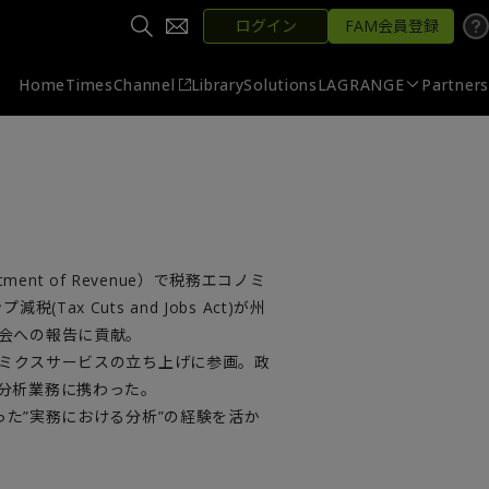
ログイン
FAM会員登録
Home
Times
Channel
Library
Solutions
LAGRANGE
Partners
ent of Revenue）で税務エコノミ
 Cuts and Jobs Act)が州
会への報告に貢献。
ノミクスサービスの立ち上げに参画。政
分析業務に携わった。
った”実務における分析”の経験を活か