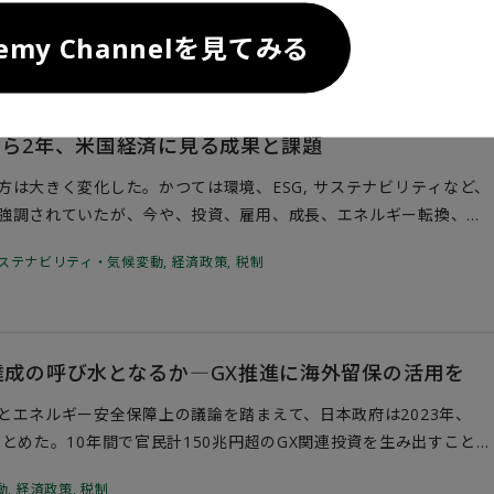
は経済・仕事面での育児負担軽減に加え、子どもを持ちやすくする
demy Channelを見てみる
る。
から2年、米国経済に見る成果と課題
は大きく変化した。かつては環境、ESG, サステナビリティなど、
強調されていたが、今や、投資、雇用、成長、エネルギー転換、イ
保障的な視点が色濃くなっている。米国内のクリーンエネルギー投
ステナビリティ・気候変動
,
経済政策
,
税制
フレ削減法」（Inflation Reduction Act of 2022、以下
議会での承認を得るための修正や妥協で予算規模は当初想定よりも縮小
ーインフラ整備、製造業の競争力向上、気候変動対策強化の実現に予算
た。11月初旬の大統領選で第二次トランプ政権の誕生が確定し、環
達成の呼び水となるか―GX推進に海外留保の活用を
な方針転換が見込まれる中、IRAの成果と課題を経済面から検証
ーション（GX）政策への参考としたい。
とエネルギー安全保障上の議論を踏まえて、日本政府は2023年、
とめた。10年間で官民計150兆円超のGX関連投資を生み出すことが
部門を中心に130億円規模の投資誘発を目指す（図表1、2）。 しか
動
,
経済政策
,
税制