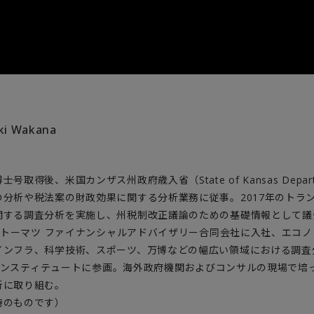
ki Wakana
取得後、米国カンザス州政府歳入省（State of Kansas Departm
や税法案の財政効果に関する分析業務に従事。2017年のトランプ減税(Tax
関する調査分析を実施し、州税制改正議論のための基礎情報として議
ト トーマツ ファイナンシャルアドバイザリー合同会社に入社、エコ
インフラ、科学技術、スポーツ、万博などの幅広い領域における調査
FAインスティテュートに参画。海外政府機関およびコンサルの現場で培
析に取り組む。
時のものです）