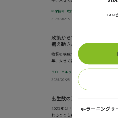
れ、産業化を見据えたエコシステム形成
科学技術
,
政府・公共
,
量子技術
学技術・イノベーション基本計画」で
FAM
2025/04/15
けた。基礎的な研究開発から社会実装
運の醸成など様々な取り組みが産学官
の多い量子技術の現状を、政策的観点
政策からひも解く量子技術の今
や、参入を計画している企業の参考に
据え動き出した世界～
物質を構成する原子や電子など「量子
年、大きく変化した。研究開発の飛躍
れ、産業化を見据えたエコシステム形成
グローバルウォッチ
,
科学技術
,
経済安全保
学技術・イノベーション基本計画」で
2025/02/25
けた。基礎的な研究開発から社会実装
運の醸成など様々な取り組みが産学官
の多い量子技術の現状を、政策的観点
出生数の減少から考える少子
や、参入を計画している企業の参考に
e-ラーニングサ
2025年は「次元の異なる少子化対
れるとともに、未就学児の親が柔軟に