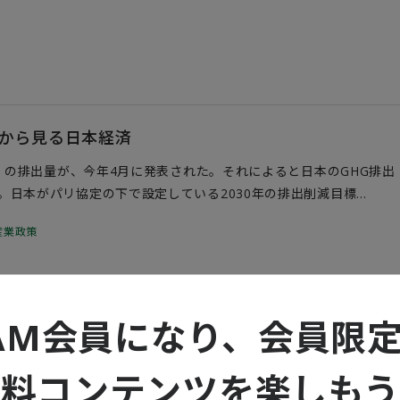
量から見る日本経済
G）の排出量が、今年4月に発表された。それによると日本のGHG排出
。日本がパリ協定の下で設定している2030年の排出削減目標
比較しても大きく減少している。2013年は、東日本大震災のために原
産業政策
もあり排出量も多かったが、震災前の2010年の排出量をも下回る結
占めるCO2 排出量も減少している。
後 シリーズ第２回 ～今後数年で真価を問われる日
AM会員になり、会員限
無料コンテンツを楽しもう
」の特性を利用した量子コンピュータを取り巻く世界的な環境は近
的な進展に伴い、各国で量子技術に関する国家戦略が策定・更新さ