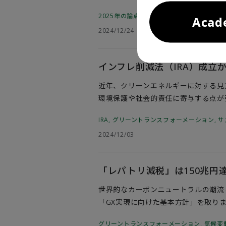
急速に進む少子化に歯止めをかけるに
2025年の論点
,
少子化対策
Aca
環境づくりを一層進めていく必要があ
2024/12/24
インフレ削減法（IRA）成立
近年、クリーンエネルギーに対する見方
環境保護や社会的責任に寄与する点が
ノベーションなど、経済・産業・安全
IRA
,
グリーントランスフォーメーション
,
サ
資促進を目指しバイデン政権下で成立した「イン
2024/12/03
IRA）は施行2年目を迎えた。連邦
されたが、2031年までのエネルギ
的な道筋をつける画期的な法律であっ
「レパトリ減税」は150兆円
境・エネルギー政策を含め米国に大き
し、日本のグリーントランスフォーメ
世界的なカーボンニュートラルの潮流
「GX実現に向けた基本方針」を取りま
柱。20兆円の政府支援をテコに、民間
グリーントランスフォーメーション
,
気候変