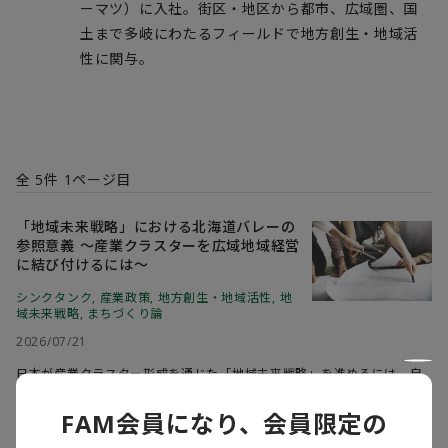
ーマツ）
に入社。街区・地区から都市、広域圏、国
土まで多岐にわたるフィールドで
地方創生・地域活
性に関与
。
全
5
件
1
ページ目
「地域未来戦略」における北海道バレーの
参照意義 ～産業クラスターを広域地域経営
に結び付けるには～
シンクタンク
,
産業政策
,
地方創生・地域活性
,
地
域未来戦略
,
まちづくり論
2026/07/21
日本が産業クラスター形成を通じた「地域未来戦略」を進めるには、自
治体の枠組みを超えた広域連携が不可欠である。本稿では、最先端半導
体の製造拠点整備を機に設立された「北海道バレービジョン協議会
FAM会員になり、会員限定の
（HVVA）」を分析することで、産業クラスターと広域連携を結びつける
設計論を、他の地域でも応用できるものとして示す。