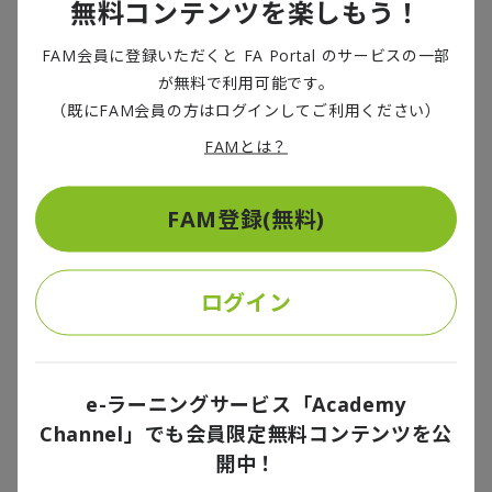
無料コンテンツを楽しもう！
ふるさと納税から始まる好循環
個人消費
,
消費財・小売り・流通
,
地方創生・地域
FAM会員に登録いただくと FA Portal のサービスの一部
活性
が無料で利用可能です。
2025/06/24
（既にFAM会員の方はログインしてご利用ください）
地方創生[1]の古くて新しい政策ツールに、ふるさと納税があろう。2008
FAMとは？
年5月の制度開始以降、所得再分配と産業振興を通じた地域活性化を担
い、2023年度には寄附金額1.1兆円、利用者数1千万人に達した。しかし
多くの場合、寄附金集めのチャネルにとどまり、納税者と地域とが新し
い関係を構築する機会にはなっていない。ふるさと納税を、地域間の所
FAM登録(無料)
得再分配を通じた産業育成への好循環につなげるためには、都市住民ら
『製造業のまち』の持続可能な未来へ～地
を地域の潜在的な応援団とも言うべき「関係人口」[2] とする仕掛けが必
域産業の自立リスクに対応して～
要だ。まずは自治体が、マス向けで地域の魅力を伝えにくいプラットフ
ォーマー頼みの状態からさらに進化する必要がある。そのためには、個
シンクタンク
,
企業誘致
,
地域産業とまちづくり
,
へアプローチするD2C（Direct to Consumer）の考え方がカギとなろ
地方創生・地域活性
ログイン
う。そして共感重視のアプローチとの両利きで域外の個人・企業との共
創が促されれば、「自立的な地方経済」の実現が近づくはずである。
2025/06/05
人口減や経済停滞に歯止めを掛けるための地方創生政策では、「若者・
女性にも選ばれる地方」づくりが重要とされる。雇用創出に向けた若者
や女性の定着を重視した企業誘致には、より多様な働き方をもたらす事
e-ラーニングサービス「Academy
務所機能などの立地が求められる。しかし現実的には、旧来の製造業中
Channel」でも会員限定無料コンテンツを公
心の産業構造が定着しきっていたり、企業誘致が従来型の「工場誘致」
から抜け出せなかったりする地域も多いだろう。 製造業を中心とした機
大学への越境進学による人口流動の現状 ～
開中！
能立地・産業集積には、雇用創出や労働生産性の向上など経済振興に関
人材の成長と地域とのつながりに期待して
する多くのメリットがある一方で、いくつかのリスクも伴う。本稿で