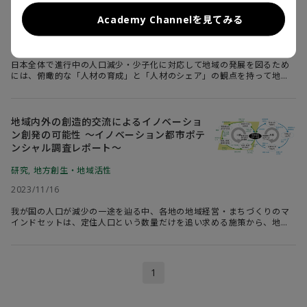
～
は、そのようなメリットとリスクについて整理するとともに、リスクに
備えた地域づくりに重要な視点や留意点を示したい。
Academy Channelを見てみる
人口
,
地方創生・地域活性
2024/09/24
日本全体で進行中の人口減少・少子化に対応して地域の発展を図るため
には、俯瞰的な「人材の育成」と「人材のシェア」の観点を持って地域
づくりを進める必要がある。
地域内外の創造的交流によるイノベーショ
ン創発の可能性 ～イノベーション都市ポテ
ンシャル調査レポート～
研究
,
地方創生・地域活性
2023/11/16
我が国の人口が減少の一途を辿る中、各地の地域経営・まちづくりのマ
インドセットは、定住人口という数量だけを追い求める施策から、地域
外の人口とのより多様で有益な関係構築と活用へと転換されつつある。
1