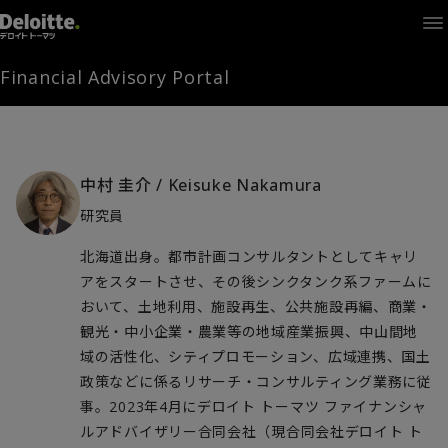
Home
Times
Channel
Financial Advisory Portal
Library
Solutions
LAGRANGE
Partners
中村 圭介
/
Keisuke Nakamura
お問い合わせ
研究員
北海道出身。都市計画コンサルタントとしてキャリ
FAMとは
アをスタートさせ、その後シンクタンク系ファームに
おいて、土地利用、施設再生、公共施設再編、商業・
観光・中小企業・農業等の地域産業振興、中山間地
FA Portal
域の活性化、シティプロモーション、広域連携、国土
政策などに係るリサーチ・コンサルティング業務に従
事。2023年4月にデロイト トーマツ ファイナンシャ
ログイン
FAM会員登録
ルアドバイザリー合同会社
（現合同会社デロイト ト