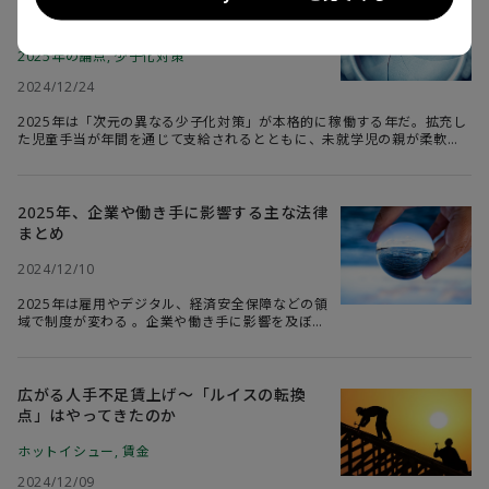
イントを解説する。合わせて特に重要な個別の論点と、制度のあるべき
と課題
姿をシリーズで展望したい。
2025年の論点
,
少子化対策
2024/12/24
2025年は「次元の異なる少子化対策」が本格的に稼働する年だ。拡充し
た児童手当が年間を通じて支給されるとともに、未就学児の親が柔軟に
働けるよう企業に求める改正育児・介護休業法などが施行される。急速
に進む少子化に歯止めをかけるには経済・仕事面での育児負担軽減に加
え、子どもを持ちやすくする環境づくりを一層進めていく必要がある。
2025年、企業や働き手に影響する主な法律
まとめ
2024/12/10
2025年は雇用やデジタル、経済安全保障などの領
域で制度が変わる 。企業や働き手に影響を及ぼす
と思われる主な法律をDTFAインスティテュートが
ピックアップし、施行時期や内容を整理した。
広がる人手不足賃上げ～「ルイスの転換
点」はやってきたのか
ホットイシュー
,
賃金
2024/12/09