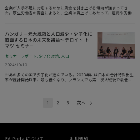
企業が人手不足に対応するために賃金を引き上げる傾向が強まってき
た。厚生労働省の調査によると、企業は賃上げにあたって、雇用や労働
力の確保・維持を重視する姿勢を強めている。女性と高齢者の就労増で
は労働需給を補うのが困難になったことが賃上げにつながっている可能
性がある。余剰労働力が底をつき、賃金が上昇する「ルイスの転換点」
に似た状況になってきたのだろうか。
ハンガリー元大統領と人口減少・少子化に
直面する日本の未来を議論～デロイト トー
マツ セミナー
セミナーレポート
,
少子化対策
,
人口
2024/10/10
世界の多くの国で少子化が進んでいる。2023年には日本の合計特殊出生
率が統計開始以来、最も低くなり、フランスでも第二次大戦後で最低に
近い水準に落ち込んだ。こうしたなか、合計特殊出生率が改善している
国として注目を集めているのがハンガリーだ。同国の家族政策を10年以
上リードしたKatalin Novak元大統領と、世界的に著名な人口減少の研
究者であるStephen J. Shaw氏を有限責任監査法人トーマツが招き、世界
1
2
3
次へ
が直面する少子化と人口減少、そして日本の未来を議論した。
FA Portalについて
利用規約