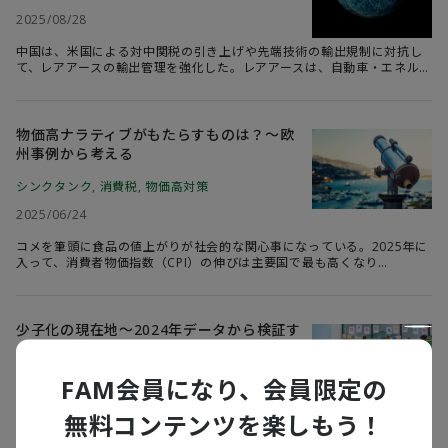
2025/08/28
中国は、米国による対中関税の引き上げや先端技術の輸出規制に対抗し
て、レアアースの輸出管理を強化した。レアアースは、自動車・エネル
ギー・防衛産業などに不可欠であり、供給途絶リスクは産業界に混乱を
招いた。米中は通商協議の枠組みを設け、貿易戦争は事実上休戦となっ
ているものの、輸出管理は強化しており供給リスクは残る。いま日本に
問われているのは、安定供給の確保をどのように実現するかである。
物価高ナラティブがもたらすものは？～欧
州事例から考える
シンクタンク
,
消費税
,
物価高対策
2025/06/24
コメを筆頭に食品の値上がりが社会的な関心事になっている。2025年に
入って、消費者物価指数（CPI）の伸びは主要国で最も高くなり
（※1）、エンゲル係数は43年ぶりの高水準だ（※2）。物価高対策とし
て消費税が焦点になり、与野党は給付金支給や減税を検討している。食
品値上がりの経路と家計へのインパクトを概観したうえで、欧州の事例
をもとに物価高対策を整理・検討したい。
少子化の現在地～2024年データから検証す
る
FAM会員になり、会員限定の
コメンタリー
,
シンクタンク
,
少子化対策
2025/06/05
無料コンテンツを楽しもう！
2024年の合計特殊出生率は1.15と1947年以降で最も低くなった