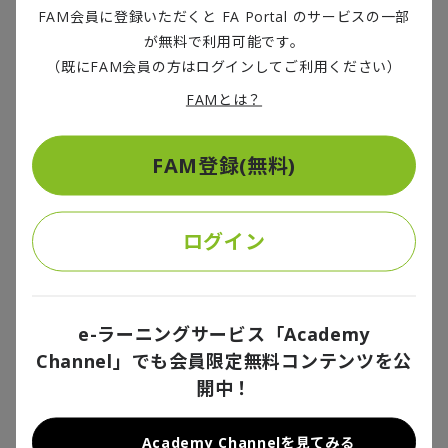
（※1）。結婚の減少に伴い第1子の出生率が下がっているのが主因だ。
FAM会員に登録いただくと FA Portal のサービスの一部
1990年以降は比較的安定していた第1子出生率が近年低下していること
が無料で利用可能です。
で、少子化対策における結婚支援の重要性が増すのに加え、事実婚など
社会規範の捉え方も影響を受ける可能性がある。本稿では、データに基
（既にFAM会員の方はログインしてご利用ください）
づき少子化の現在地を確認していく。
年金考②改革法案のポイント、基礎年金の
給付水準底上げ
FAMとは？
論点
2025/05/29
FAM登録(無料)
政府が2025年5月に国会提出した年金制度改革法案について、当初盛り
込まれなかった基礎年金（国民年金）の給付水準底上げを明記すること
で与野党が合意した。本稿では、この底上げ措置について論じたい。
ログイン
年金考①公的年金改革の歴史とその背景
論点
e-ラーニングサービス「Academy
2025/04/02
Channel」でも会員限定無料コンテンツを公
政府は、今国会に年金制度改革法案の提出を検討している（※1）。現行
制度になってから40年が経ち、働き方や家族形態などの変化にどう対応
開中！
するかが改革のポイントになる。公的年金は保険料を負担する働き手が
増えて賃金が持続的に上がれば、制度の安定性が増す。つまり、日本経
済の成長こそ年金対策であり、就業を促進するという観点が制度改革で
Academy Channelを見てみる
重要だ。本レポートでは年金制度の歴史を振り返りつつ、改革法案のポ
出生数の減少から考える少子化対策の成果