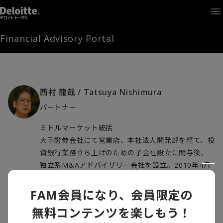
Home
Times
Channel
Financial Advisory Portal
Library
Solutions
LAGRANGE
Partners
西村 龍哉
/
Tatsuya Nishimura
お問い合わせ
パートナー
ミドルマーケット統括
FAMとは
大手證券会社にて営業店、本社法人開発部を経て、投
資銀行業務立ち上げのための子会社設立に関与後、
独立系M&Aアドバイザリー会社を設立。2010年4月
FA Portal
1日より当社のコーポレート ファイナンシャルアドバ
イザリー部門に入社。様々なセクターのディールに関
FAM会員になり、会員限定の
与し、豊富な成約実績を有している。日本証券アナ
無料コンテンツを楽しもう！
ログイン
FAM会員登録
リスト協会検定会員