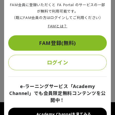
FAM会員に登録いただくと FA Portal のサービスの一部
が無料で利用可能です。
（既にFAM会員の方はログインしてご利用ください）
FAMとは？
全
1
件
1
ページ目
中小M&A、7つの鉄則
FAM登録(無料)
ミドルマーケット
,
中小企業強靭化
,
日本新創造
2022/12/08
ログイン
中堅・中小企業M&Aを推し進める気運が高まっている。「人生をかけた
真剣勝負」に挑む覚悟と、成長追求のガッツをもって当たりたい。体験
的７つの鉄則からの提言。
e-ラーニングサービス「Academy
1
Channel」でも会員限定無料コンテンツを公
開中！
Academy Channelを見てみる